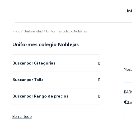
In
Inicio
/
Uniformidad
/ Uniformes colegio Noblejas
Uniformes colegio Noblejas
Buscar por Categorías
Most
Buscar por Talla
BABY
¡O
Buscar por Rango de precios
€
25
Borrar todo