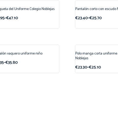
ueta del Uniforme Colegio Noblejas
Pantalón corto con escudo 
ferta!
¡Oferta!
.95
–
€
47.10
€
23.40
–
€
25.70
New!
alón vaquero uniforme niño
Polo manga corta uniforme
ferta!
¡Oferta!
Noblejas
.35
–
€
35.80
€
23.30
–
€
25.10
New!