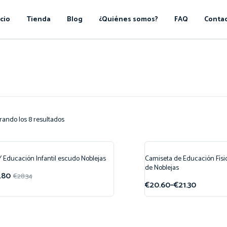
icio
Tienda
Blog
¿Quiénes somos?
FAQ
Conta
rando los 8 resultados
 Educación Infantil escudo Noblejas
Camiseta de Educación Físi
ferta!
¡Oferta!
de Noblejas
.80
€
28.34
€
20.60
–
€
21.30