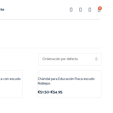
0
cto
Ordenación por defecto
ca con escudo
Chándal para Educación Física escudo
¡Oferta!
Noblejas
€
51.50
–
€
54.95