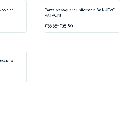
Noblejas
Pantalón vaquero uniforme niña NUEVO
¡Oferta!
PATRON!
€
33.35
–
€
35.80
New!
 escudo