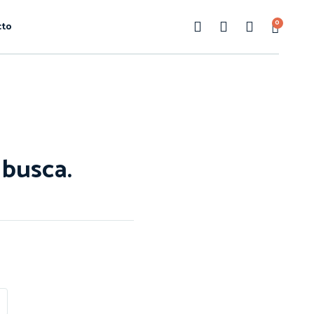
0
cto
busca.