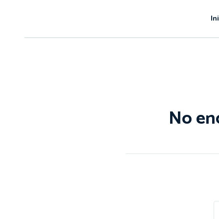
In
No en