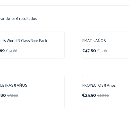
rando los 6 resultados
ie’s World B. Class Book Pack
EMAT 5 AÑOS
ferta!
¡Oferta!
.69
€
47.80
€
34.86
€
52.60
ILETRAS 5 AÑOS
PROYECTOS 5 Años
ferta!
¡Oferta!
.80
€
25.50
€
52.60
€
28.00