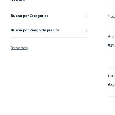
Buscar por Categorías
Most
Buscar por Rango de precios
Arch
¡O
€
31
Borrar todo
LUD
¡O
€
47