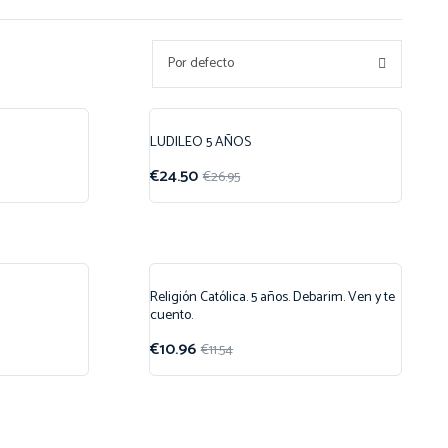
Por defecto
LUDILEO 5 AÑOS
¡Oferta!
€
24.50
€
26.95
Religión Católica. 5 años. Debarim. Ven y te
¡Oferta!
cuento.
€
10.96
€
11.54