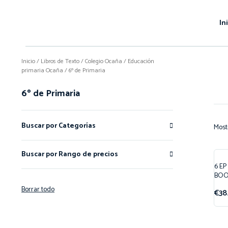
In
Inicio
/
Libros de Texto
/
Colegio Ocaña
/
Educación
primaria Ocaña
/ 6º de Primaria
6º de Primaria
Buscar por Categorías
Most
Buscar por Rango de precios
6 E
¡O
BO
Borrar todo
€
38