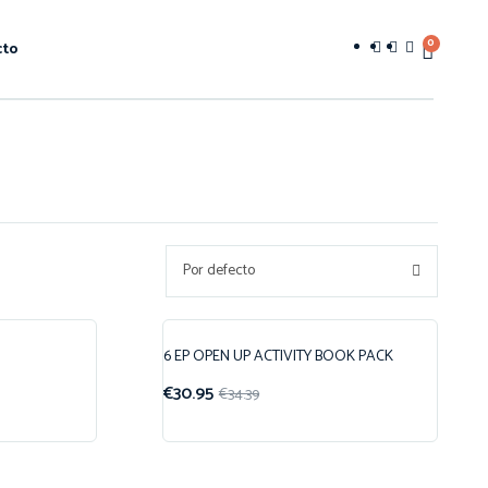
0
cto
Por defecto
6 EP OPEN UP ACTIVITY BOOK PACK
¡Oferta!
€
30.95
€
34.39