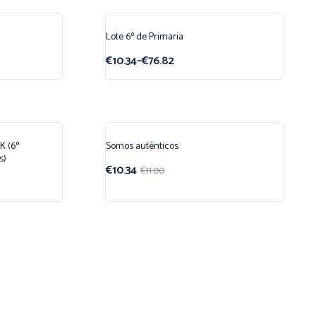
Lote 6º de Primaria
¡Oferta!
€
10.34
–
€
76.82
 (6º
Somos auténticos
¡Oferta!
s)
€
10.34
€
11.00