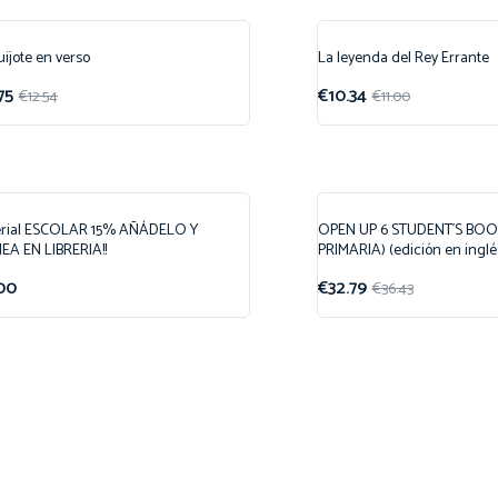
uijote en verso
La leyenda del Rey Errante
ferta!
¡Oferta!
75
€
10.34
€
12.54
€
11.00
erial ESCOLAR 15% AÑÁDELO Y
OPEN UP 6 STUDENT´S BOOK
¡Oferta!
EA EN LIBRERIA!!
PRIMARIA) (edición en inglé
00
€
32.79
€
36.43