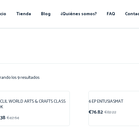
icio
Tienda
Blog
¿Quiénes somos?
FAQ
Conta
rando los 9 resultados
P CLIL WORLD ARTS & CRAFTS CLASS
6 EP ENTUSIASMAT
ferta!
¡Oferta!
OK
€
76.82
€
82.22
.38
€
42.64