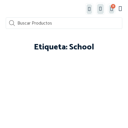
0
¿Quié
Etiqueta: School