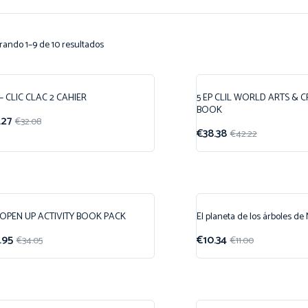
rando 1–9 de 10 resultados
 – CLIC CLAC 2 CAHIER
5 EP CLIL WORLD ARTS & 
ferta!
¡Oferta!
BOOK
.27
€
32.08
€
38.38
€
42.22
P OPEN UP ACTIVITY BOOK PACK
El planeta de los árboles de
ferta!
¡Oferta!
.95
€
10.34
€
34.05
€
11.00