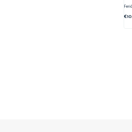
Ferió
¡O
€
10