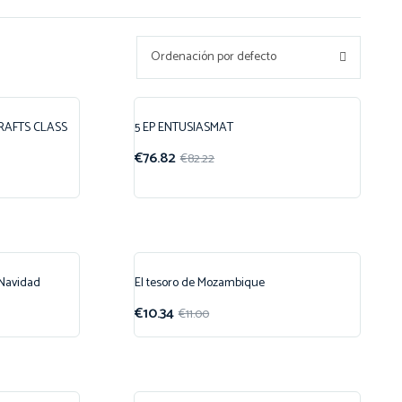
Ordenación por defecto
CRAFTS CLASS
5 EP ENTUSIASMAT
¡Oferta!
€
76.82
€
82.22
 Navidad
El tesoro de Mozambique
¡Oferta!
€
10.34
€
11.00