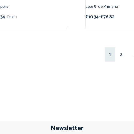
polis
Lote 5º de Primaria
ferta!
¡Oferta!
.34
€
10.34
–
€
76.82
€
11.00
1
2
Newsletter