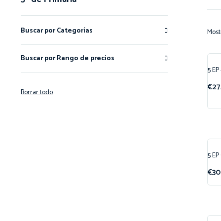
Buscar por Categorías
Most
Buscar por Rango de precios
5 EP
¡O
€
27
Borrar todo
5 E
¡O
€
30